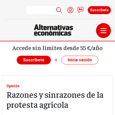
Menú de cuenta de us
Iniciar sesión
Contacto
Suscríbete
Pasar al contenido principal
Accede sin límites desde 55 €/año
o
Suscríbete
Inicia sesión
Opinión
Razones y sinrazones de la
protesta agrícola