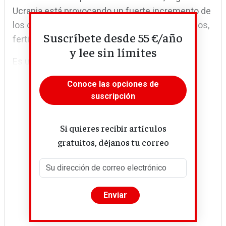
Ucrania está provocando un fuerte incremento de
los costes de producción, sobre todo en piensos,
Suscríbete desde 55 €/año
fertilizantes y energía.
y lee sin límites
Es una...
Conoce las opciones de
suscripción
Si quieres recibir artículos
gratuitos, déjanos tu correo