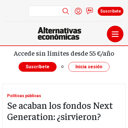
Menú de cuenta de us
Iniciar sesión
Contacto
Suscríbete
Pasar al contenido principal
Accede sin límites desde 55 €/año
o
Suscríbete
Inicia sesión
Políticas públicas
Se acaban los fondos Next
Generation: ¿sirvieron?