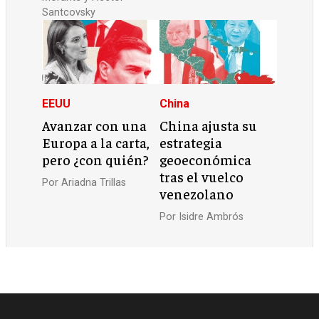
Santcovsky
EEUU
China
Avanzar con una
China ajusta su
Europa a la carta,
estrategia
pero ¿con quién?
geoeconómica
tras el vuelco
Por
Ariadna Trillas
venezolano
Por
Isidre Ambrós