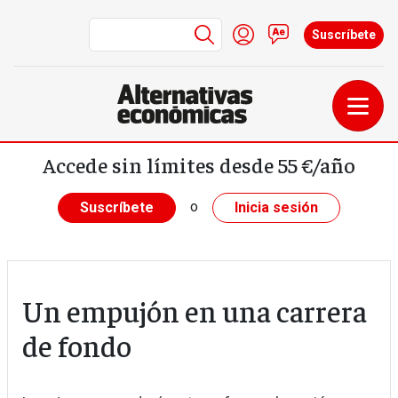
Menú de cuenta de us
Iniciar sesión
Contacto
Suscríbete
Pasar al contenido principal
Accede sin límites desde 55 €/año
o
Suscríbete
Inicia sesión
Un empujón en una carrera
de fondo