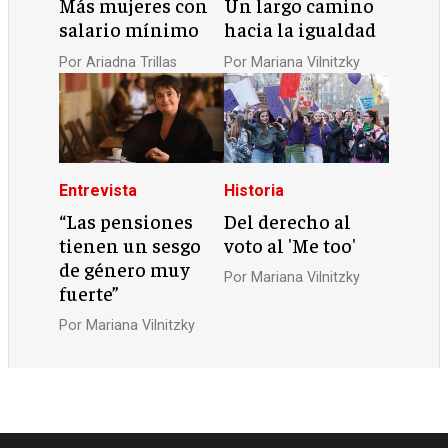
Más mujeres con
Un largo camino
salario mínimo
hacia la igualdad
Por
Ariadna Trillas
Por
Mariana Vilnitzky
Entrevista
Historia
“Las pensiones
Del derecho al
tienen un sesgo
voto al 'Me too'
de género muy
Por
Mariana Vilnitzky
fuerte”
Por
Mariana Vilnitzky