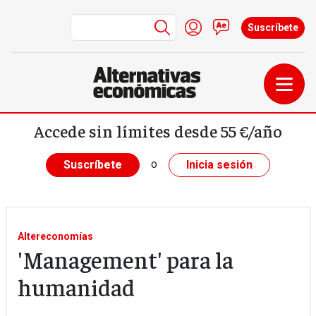
Menú de cuenta de us
Iniciar sesión
Contacto
Suscríbete
Pasar al contenido principal
Accede sin límites desde 55 €/año
o
Suscríbete
Inicia sesión
Altereconomías
'Management' para la
humanidad