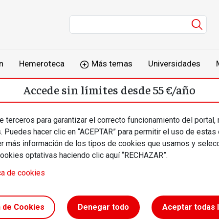
Men
n
Hemeroteca
Más temas
Universidades
Accede sin límites desde 55 €/año
o
Suscríbete
Inicia sesión
 terceros para garantizar el correcto funcionamiento del portal,
s. Puedes hacer clic en “ACEPTAR” para permitir el uso de estas
más información de los tipos de cookies que usamos y selecc
cookies optativas haciendo clic aquí “RECHAZAR”.
ca de cookies
n de Cookies
Denegar todo
Aceptar todas 