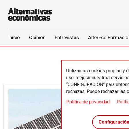
Main navigation
Inicio
Opinión
Entrevistas
AlterEco Formació
Pasar al contenido principal
Utilizamos cookies propias y de
uso, mejorar nuestros servicio
“CONFIGURACIÓN” para obtener 
rechazas. Puede rechazar las 
Image
Política de privacidad
Políti
Configuració