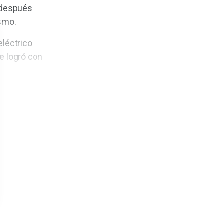
s después
smo.
eléctrico
e logró con