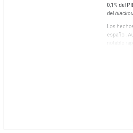
0,1% del PI
del
blackou
Los hechos 
español. Au
notable rapi