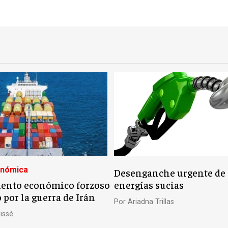
onómica
Desenganche urgente de 
ento económico forzoso
energías sucias
por la guerra de Irán
Por
Ariadna Trillas
issé