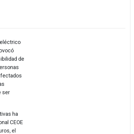
eléctrico
rovocó
ibilidad de
personas
 afectados
as
 ser
tivas ha
ronal CEOE
ros, el