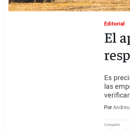
Editorial
El a
res
Es prec
las empr
verifica
Por
Andreu
Comparte