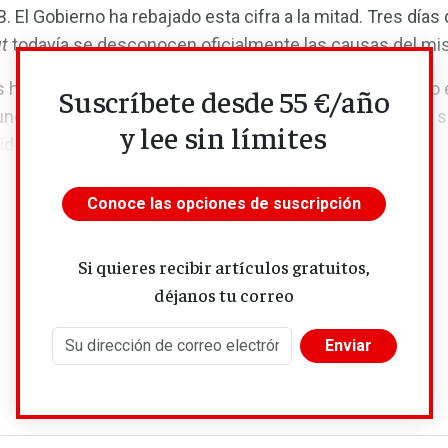
B. El Gobierno ha rebajado esta cifra a la mitad. Tres día
t
todavía se desconocen oficialmente las causas del mi
han puesto de relieve la grave inestabilidad del modelo 
Suscríbete desde 55 €/año
nque la recuperación prácticamente total de la energía s
y lee sin límites
dez en el plazo de 24 horas, el fallo de un...
Conoce las opciones de suscripción
Si quieres recibir artículos gratuitos,
déjanos tu correo