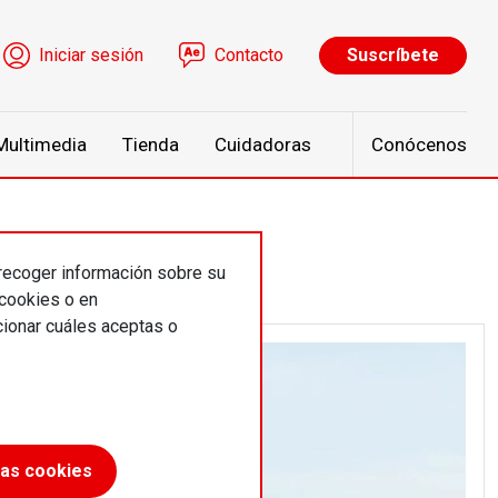
ú de cuenta de usuario
Iniciar sesión
Contacto
Suscríbete
Multimedia
Tienda
Cuidadoras
Conócenos
 recoger información sobre su
 cookies o en
ionar cuáles aceptas o
las cookies