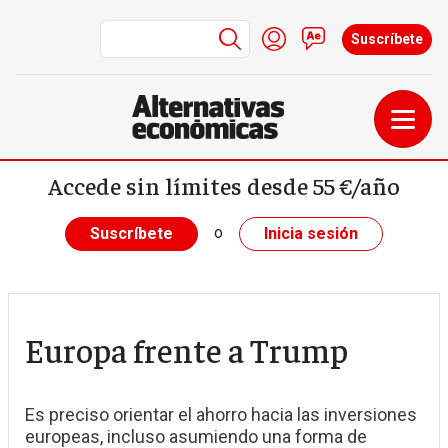
Menú de cuenta de us
Iniciar sesión
Contacto
Suscríbete
Pasar al contenido principal
Accede sin límites desde 55 €/año
o
Suscríbete
Inicia sesión
Europa frente a Trump
Es preciso orientar el ahorro hacia las inversiones
europeas, incluso asumiendo una forma de