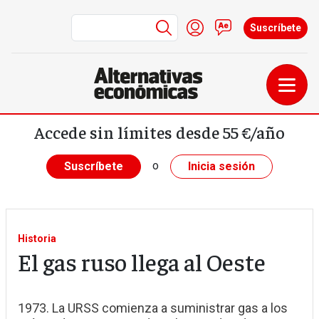
Menú de cuenta de us
Iniciar sesión
Contacto
Suscríbete
Pasar al contenido principal
Accede sin límites desde 55 €/año
o
Suscríbete
Inicia sesión
Historia
El gas ruso llega al Oeste
1973. La URSS comienza a suministrar gas a los