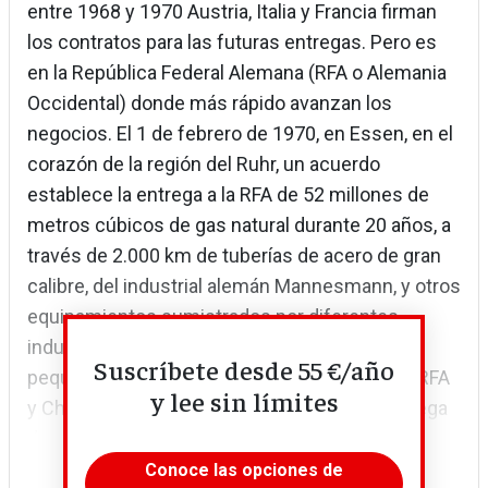
entre 1968 y 1970 Austria, Italia y Francia firman
los contratos para las futuras entregas. Pero es
en la República Federal Alemana (RFA o Alemania
Occidental) donde más rápido avanzan los
negocios. El 1 de febrero de 1970, en Essen, en el
corazón de la región del Ruhr, un acuerdo
establece la entrega a la RFA de 52 millones de
metros cúbicos de gas natural durante 20 años, a
través de 2.000 km de tuberías de acero de gran
calibre, del industrial alemán Mannesmann, y otros
equipamientos sumistrados por diferentes
industriales. El 1 de octubre de 1973, en una
Suscríbete desde 55 €/año
pequeña ciudad bávara en la frontera entre la RFA
y lee sin límites
y Checoslovaquia, se inaugura la primera entrega
de gas soviético a...
Conoce las opciones de