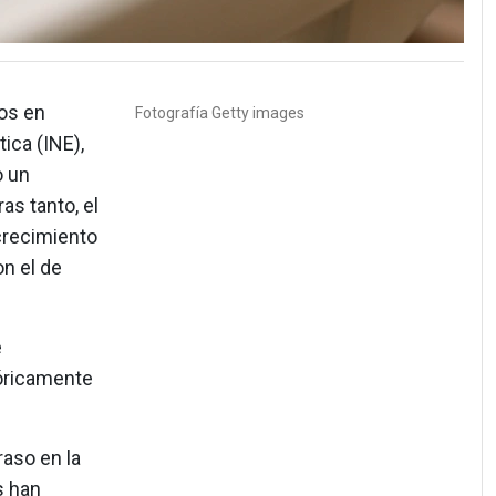
tos en
Fotografía
Getty images
ica (INE),
o un
as tanto, el
crecimiento
n el de
e
tóricamente
aso en la
s han