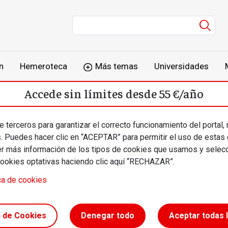
Men
n
Hemeroteca
Más temas
Universidades
Accede sin límites desde 55 €/año
o
Suscríbete
Inicia sesión
 terceros para garantizar el correcto funcionamiento del portal,
s. Puedes hacer clic en “ACEPTAR” para permitir el uso de estas
más información de los tipos de cookies que usamos y selecc
cookies optativas haciendo clic aquí “RECHAZAR”.
ca de cookies
ue en el
n de Cookies
Denegar todo
Aceptar todas 