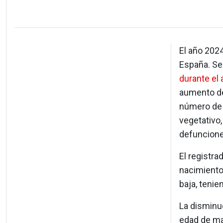
El año 2024
España. Seg
durante el
aumento del
número de 
vegetativo
defuncione
El registra
nacimiento
baja, teni
La disminu
edad de ma