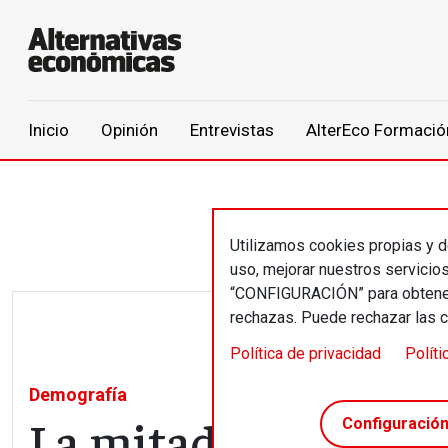
Main navigation
Inicio
Opinión
Entrevistas
AlterEco Formació
Pasar al contenido principal
Utilizamos cookies propias y de
uso, mejorar nuestros servicio
“CONFIGURACIÓN” para obtener 
rechazas. Puede rechazar las 
Política de privacidad
Políti
Demografía
La mitad de bebés q
Configuració