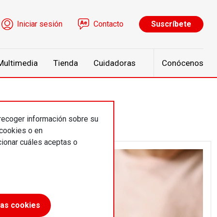
ú de cuenta de usuario
Iniciar sesión
Contacto
Suscríbete
Multimedia
Tienda
Cuidadoras
Conócenos
 recoger información sobre su
 cookies o en
ionar cuáles aceptas o
las cookies