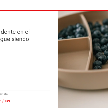
dente en el
igue siendo
evista
 / 139