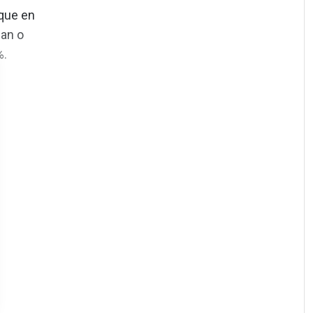
 que en
ban o
%.