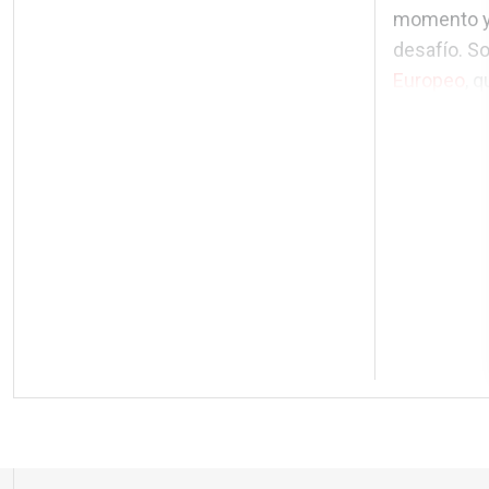
momento y 
desafío. S
Europeo
, q