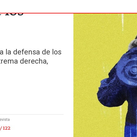
 los
a la defensa de los
xtrema derecha,
evista
/ 122