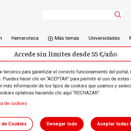
Men
n
Hemeroteca
Más temas
Universidades
Accede sin límites desde 55 €/año
o
Suscríbete
Inicia sesión
 terceros para garantizar el correcto funcionamiento del portal,
s. Puedes hacer clic en “ACEPTAR” para permitir el uso de estas
más información de los tipos de cookies que usamos y selecc
cookies optativas haciendo clic aquí “RECHAZAR”.
ca de cookies
isivas
n de Cookies
Denegar todo
Aceptar todas 