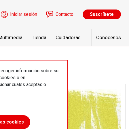
ú de cuenta de usuario
Iniciar sesión
Contacto
Suscríbete
Multimedia
Tienda
Cuidadoras
Conócenos
 recoger información sobre su
 cookies o en
ionar cuáles aceptas o
las cookies