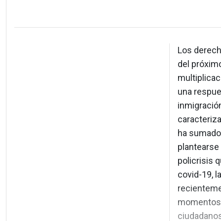
Los derech
del próximo
multiplicac
una respues
inmigració
caracteriz
ha sumado e
plantearse
policrisis 
covid-19, la
recientemen
momentos m
ciudadanos