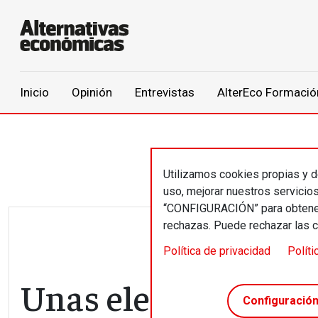
Main navigation
Inicio
Opinión
Entrevistas
AlterEco Formació
Pasar al contenido principal
Utilizamos cookies propias y de
uso, mejorar nuestros servicio
“CONFIGURACIÓN” para obtener 
rechazas. Puede rechazar las 
Política de privacidad
Políti
Unas elecciones dec
Configuració