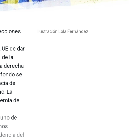
lecciones
Ilustración
Lola Fernández
a UE de dar
 de la
ma derecha
 fondo se
ncia de
o. La
demia de
 uno de
hos
dencia del