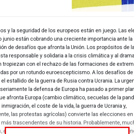
os y la seguridad de los europeos están en juego. Las e
 junio están cobrando una creciente importancia ante la
ión de desafíos que afronta la Unión. Los propósitos de l
ta responsable y solidaria a la crisis climática y al drama
n tropiezan con el rechazo de las formaciones de extre
adas por un rotundo euroescepticismo. A los desafíos de
l estallido de la guerra de Rusia contra Ucrania. La urge
 seriamente la defensa de Europa ha pasado a primer plan
que afronta Europa (cambio climático, secuelas de la pan
 inmigración, el coste de la vida, la guerra de Ucrania y,
te, las protestas agrícolas) convierte las elecciones en
ás trascendentes de su historia. Probablemente, muc
, en especial los jóvenes, son conscientes de la trascen