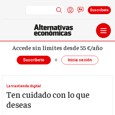
Menú de cuenta de us
Iniciar sesión
Contacto
Suscríbete
Pasar al contenido principal
Accede sin límites desde 55 €/año
o
Suscríbete
Inicia sesión
La trastienda digital
Ten cuidado con lo que
deseas