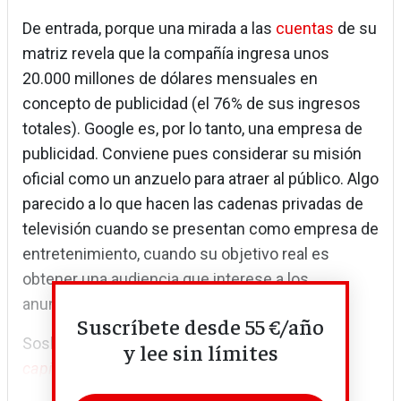
De entrada, porque una mirada a las
cuentas
de su
matriz revela que la compañía ingresa unos
20.000 millones de dólares mensuales en
concepto de publicidad (el 76% de sus ingresos
totales). Google es, por lo tanto, una empresa de
publicidad. Conviene pues considerar su misión
oficial como un anzuelo para atraer al público. Algo
parecido a lo que hacen las cadenas privadas de
televisión cuando se presentan como empresa de
entretenimiento, cuando su objetivo real es
obtener una audiencia que interese a los
anunciantes.
Suscríbete desde 55 €/año
Soshanna Zuboff ha relatado en
L
a era del
y lee sin límites
capitalismo de la vigilancia
...