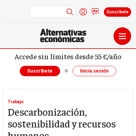
Menú de cuenta de us
Iniciar sesión
Contacto
Suscríbete
Pasar al contenido principal
Accede sin límites desde 55 €/año
o
Suscríbete
Inicia sesión
Trabajo
Descarbonización,
sostenibilidad y recursos
humanos