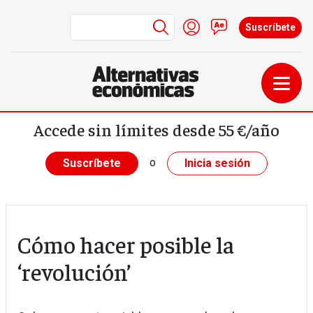
Menú de cuenta de us
Iniciar sesión
Contacto
Suscríbete
Pasar al contenido principal
Accede sin límites desde 55 €/año
o
Suscríbete
Inicia sesión
Cómo hacer posible la
‘revolución’