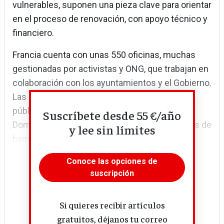
vulnerables, suponen una pieza clave para orientar
en el proceso de renovación, con apoyo técnico y
financiero.
Francia cuenta con unas 550 oficinas, muchas
gestionadas por activistas y ONG, que trabajan en
colaboración con los ayuntamientos y el Gobierno.
Las hay públicas, privadas y mixtas, así como
público-comunitarias, con proyectos como
Suscríbete desde 55 €/año
Domus, de la fundación Europace, y las oficinas de
y lee sin límites
barrio, como el caso...
Conoce las opciones de
suscripción
Si quieres recibir artículos
gratuitos, déjanos tu correo