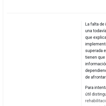
La falta de
una todavía
que explica
implementar
superada es
tienen que 
información
dependiend
de afrontar
Para intent
útil distin
rehabilitaci