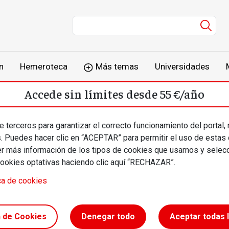
Men
n
Hemeroteca
Más temas
Universidades
Accede sin límites desde 55 €/año
o
Suscríbete
Inicia sesión
 terceros para garantizar el correcto funcionamiento del portal,
s. Puedes hacer clic en “ACEPTAR” para permitir el uso de estas
más información de los tipos de cookies que usamos y selecc
cookies optativas haciendo clic aquí “RECHAZAR”.
ca de cookies
n de
n de Cookies
Denegar todo
Aceptar todas 