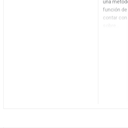
una metodol
función de 
contar con
sobre...