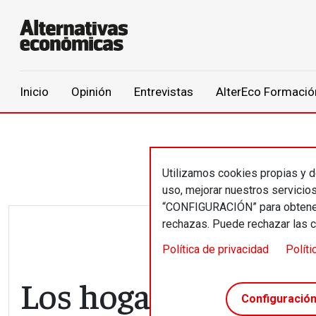
Main navigation
Inicio
Opinión
Entrevistas
AlterEco Formació
Pasar al contenido principal
Utilizamos cookies propias y de
uso, mejorar nuestros servicio
“CONFIGURACIÓN” para obtener 
rechazas. Puede rechazar las 
Política de privacidad
Políti
Los hogares se pone
Configuració