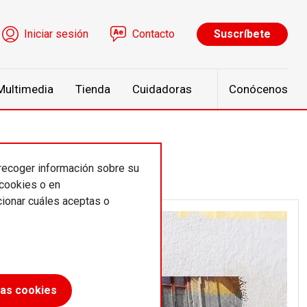
ú de cuenta de usuario
Iniciar sesión
Contacto
Suscríbete
Multimedia
Tienda
Cuidadoras
Conócenos
 recoger información sobre su
 cookies o en
ionar cuáles aceptas o
las cookies