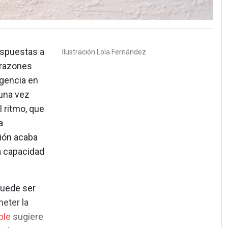
espuestas a
Ilustración
Lola Fernández
s razones
rgencia en
 una vez
l ritmo, que
a
ción acaba
a capacidad
puede ser
meter la
ble
sugiere