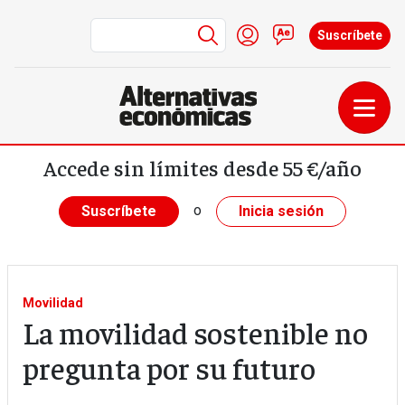
Menú de cuenta de us
Iniciar sesión
Contacto
Suscríbete
Pasar al contenido principal
Accede sin límites desde 55 €/año
o
Suscríbete
Inicia sesión
Movilidad
La movilidad sostenible no
pregunta por su futuro