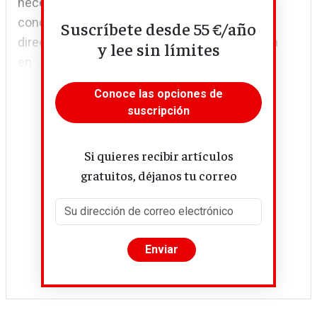
necesidades. En el caso de la movilidad
concurren otros factores que afectan
Suscríbete desde 55 €/año
directamente a las posibilidades de convertirla
y lee sin límites
en...
Conoce las opciones de
suscripción
Si quieres recibir artículos
gratuitos, déjanos tu correo