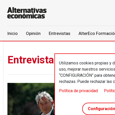
Main navigation
Inicio
Opinión
Entrevistas
AlterEco Formació
Pasar al contenido principal
Entrevista
Utilizamos cookies propias y de
uso, mejorar nuestros servicio
“CONFIGURACIÓN” para obtener 
rechazas. Puede rechazar las 
Política de privacidad
Políti
Entrevista
Enric Go
capitali
Configuració
acciden