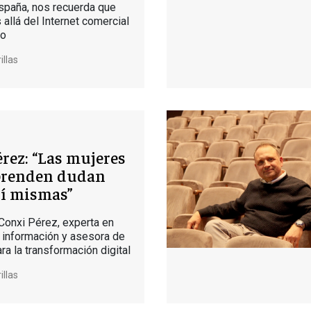
spaña, nos recuerda que
allá del Internet comercial
mo
illas
rez: “Las mujeres
renden dudan
sí mismas”
 Conxi Pérez, experta en
 información y asesora de
a la transformación digital
illas