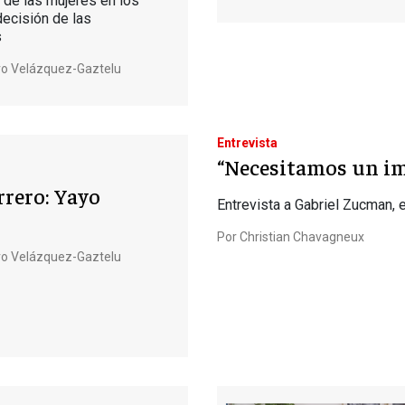
n de las mujeres en los
ecisión de las
s
o Velázquez-Gaztelu
Entrevista
“Necesitamos un im
rero: Yayo
Entrevista a Gabriel Zucman,
Por
Christian Chavagneux
o Velázquez-Gaztelu