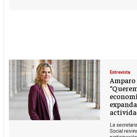
Entrevista
Amparo 
“Querem
economía
expanda 
activida
La secretari
Social reivi