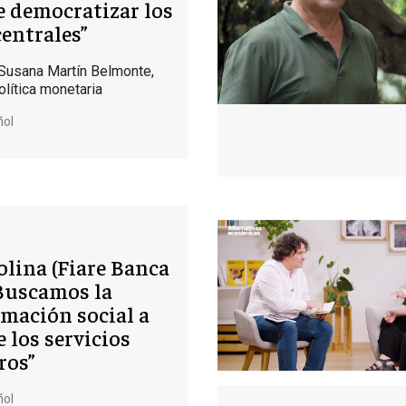
e democratizar los
entrales”
 Susana Martín Belmonte,
olítica monetaria
ñol
lina (Fiare Banca
“Buscamos la
mación social a
e los servicios
ros”
ñol