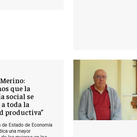
Merino:
os que la
 social se
a toda la
d productiva”
a de Estado de Economía
ndica una mayor