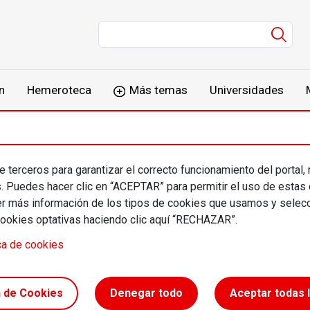
Men
n
Hemeroteca
Más temas
Universidades
 terceros para garantizar el correcto funcionamiento del portal,
s. Puedes hacer clic en “ACEPTAR” para permitir el uso de estas
más información de los tipos de cookies que usamos y selecc
cookies optativas haciendo clic aquí “RECHAZAR”.
ca de cookies
nzález: “El
smo tapa sus
n de Cookies
Denegar todo
Aceptar todas 
tes con toneladas