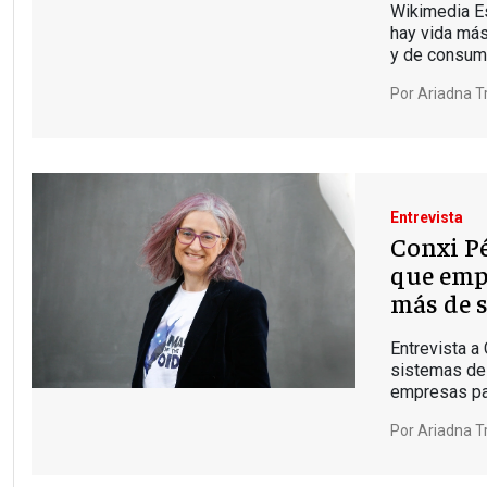
Wikimedia E
hay vida más 
y de consu
Por
Ariadna Tr
Entrevista
Conxi Pé
que emp
más de 
Entrevista a
sistemas de
empresas par
Por
Ariadna Tr