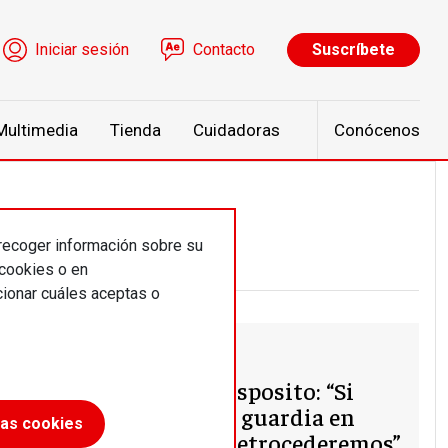
ú de cuenta de usuario
Iniciar sesión
Contacto
Suscríbete
Multimedia
Tienda
Cuidadoras
Conócenos
 recoger información sobre su
 cookies o en
ionar cuáles aceptas o
Entrevista
Eleonora Esposito: “Si
bajamos la guardia en
las cookies
derechos, retrocederemos”