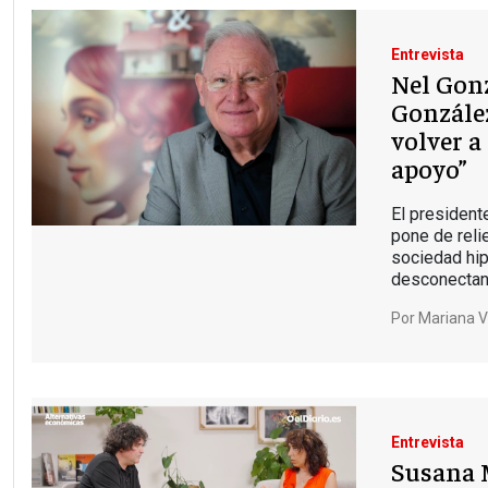
Entrevista
Nel Gonz
González
volver a
apoyo”
El president
pone de reli
sociedad hi
desconectand
Por
Mariana Vi
Entrevista
Susana 