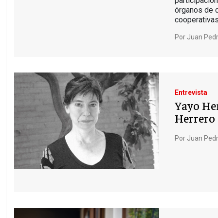
participació
órganos de d
cooperativa
Por
Juan Pedr
Entrevista
Yayo Her
Herrero
Por
Juan Pedr