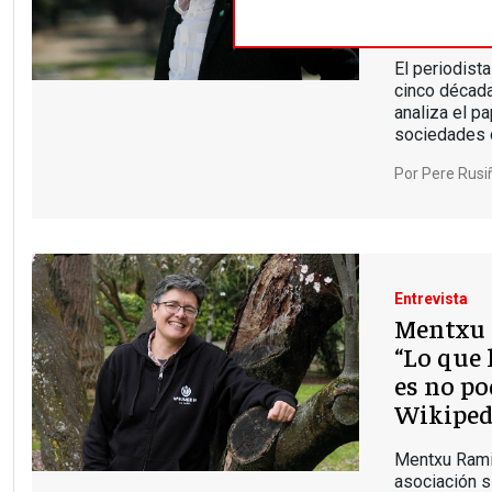
de carn
El periodista
cinco década
analiza el p
sociedades 
Por
Pere Rusi
Entrevista
Mentxu 
“Lo que 
es no po
Wikiped
Mentxu Ramil
asociación s