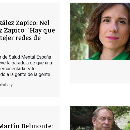
ález Zapico: Nel
 Zapico: “Hay que
 tejer redes de
e de Salud Mental España
eve la paradoja de que una
perconectada esté
o a la gente de la gente
lnitzky
Martín Belmonte: