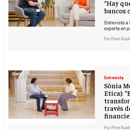
“Hay qu
bancos c
Entrevista a
experta en p
Por
Pere Rusi
Entrevista
Sònia Mo
Etica): 
transfor
través d
financie
Por
Pere Rusi