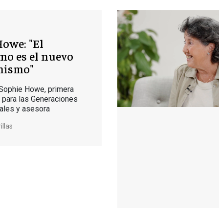
owe: "El
mo es el nuevo
nismo"
 Sophie Howe, primera
 para las Generaciones
ales y asesora
illas