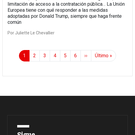
limitación de acceso a la contratación pública… La Unión
Europea tiene con qué responder a las medidas
adoptadas por Donald Trump, siempre que haga frente
común
Por
Juliette Le Chevallier
Paginación
Page
Page
Page
Page
Page
Page
Siguiente página
Última página
1
2
3
4
5
6
››
Último »
Sigue