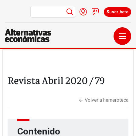
Menú de cuenta de us
Iniciar sesión
Contacto
Suscríbete
Pasar al contenido principal
Revista
Abril 2020
/ 79
←
Volver a hemeroteca
Contenido