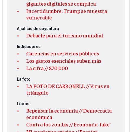
gigantes digitales se complica
Incertidumbre: Trump se muestra
vulnerable
Análisis de coyuntura
Debacle para el turismo mundial
Indicadores
Carencias en servicios públicos
Los gastos esenciales suben más
La cifra // 870.000
La foto
LA FOTO DE CARBONELL // Virus en
triángulo
Libros
Repensar la economía // Democracia
económica
Contra los zombis // Economía 'fake'
Mi cuaderno estoico // Recetas