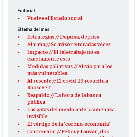
Editorial
Vuelve el Estado social
El tema del mes
Estrategias // Deprisa, deprisa
Alarma // Se avisó reiteradas veces
Impacto // El teletrabajo no es
exactamente esto
Medidas paliativas // Alivio para los
más vulnerables
Al rescate // El covid-19 resucita a
Roosevelt
Respaldo // La hora de la banca
pública
Las gafas del miedo ante la amenaza
invisible
El vértigo de la 'corona-economía'
Contención // Pekín y Taiwán, dos