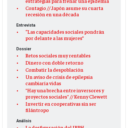
estrategias para frenar una epidemia
Contagio // Japón asume su cuarta
recesión en una década
Entrevista
“Las capacidades sociales pondrán
por delante a las mujeres”
Dossier
Retos sociales muy rentables
Dinero con doble retorno
Combatir la despoblación
Un aviso de crisis de epilepsia
cambiaría vidas
"Hay una brecha entre inversores y
proyectos sociales" // Kenny Clewett
Invertir en cooperativas sin ser
filántropo
Análisis
La desfiguración del IRPH