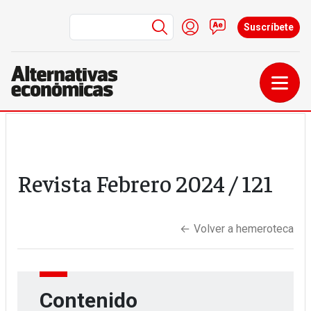
Menú de cuenta de us
Iniciar sesión
Contacto
Suscríbete
Pasar al contenido principal
Revista
Febrero 2024
/ 121
←
Volver a hemeroteca
Contenido