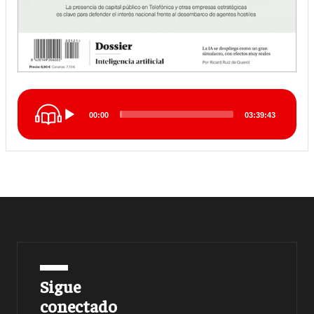
Audio
00:00
03:39:43
Player
Sigue
conectado