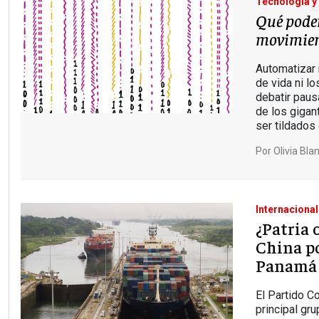
Tecnología y
Qué pode
movimien
Automatizar 
de vida ni l
debatir pau
de los gigan
ser tildados
Por
Olivia Bla
Internacional
¿Patria 
China po
Panamá
El Partido C
principal gr