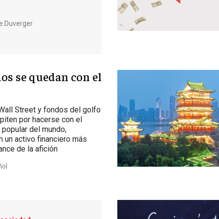
e Duverger
os se quedan con el
all Street y fondos del golfo
iten por hacerse con el
 popular del mundo,
n un activo financiero más
ance de la afición
ñol