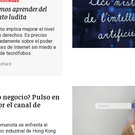
 sociedad
mos aprender del
to ludita
no implica mejorar el nivel
os derechos. Es preciso
sadamente sobre el poder
tes de Internet sin miedo a
 de tecnófobos
nchard
o negocio? Pulso en
r el canal de
omunista se enfrenta al
upo industrial de Hong Kong