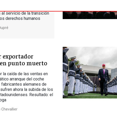
eformar las reglas del
ernacional para poner los
al servicio de la transición
 los derechos humanos
Dupré
r exportador
 en punto muerto
r la caída de las ventas en
pático arranque del coche
os fabricantes alemanes de
sufren ahora la subida de los
tadounidenses. Resultado: el
hoga
e Chevallier