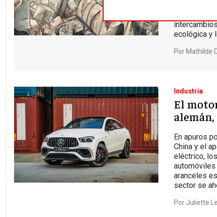
Es preciso r
comercio int
intercambios 
ecológica y
Por
Mathilde 
Industria
El moto
alemán,
En apuros po
China y el a
eléctrico, l
automóviles 
aranceles es
sector se a
Por
Juliette L