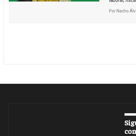
laboral, fisc
Por
Nacho Álv
Paginación
Sig
con