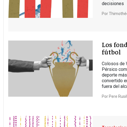
decisiones
Por
Thimothé
Los fond
fútbol
Colosos de W
Pérsico comp
deporte más
convertido e
fuera del alc
Por
Pere Rusi