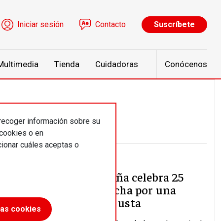
ú de cuenta de usuario
Iniciar sesión
Contacto
Suscríbete
Multimedia
Tienda
Cuidadoras
Conócenos
 recoger información sobre su
 cookies o en
ionar cuáles aceptas o
Altereconomías
Attac España celebra 25
años de lucha por una
economía justa
las cookies