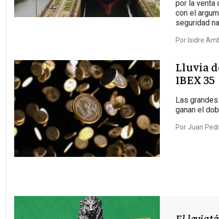
por la venta
con el argum
seguridad na
Por
Isidre Am
Lluvia d
IBEX 35
Las grandes
ganan el dob
Por
Juan Pedr
El leviat