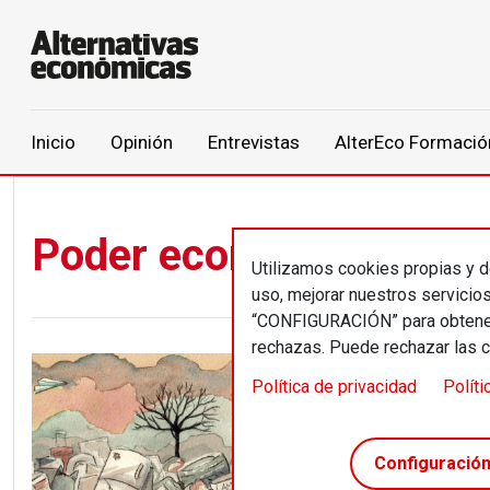
Main navigation
Inicio
Opinión
Entrevistas
AlterEco Formació
Pasar al contenido principal
Poder económico
Utilizamos cookies propias y de
uso, mejorar nuestros servicio
“CONFIGURACIÓN” para obtener 
rechazas. Puede rechazar las 
Política de privacidad
Políti
Comercio
Reequilib
manual d
Configuració