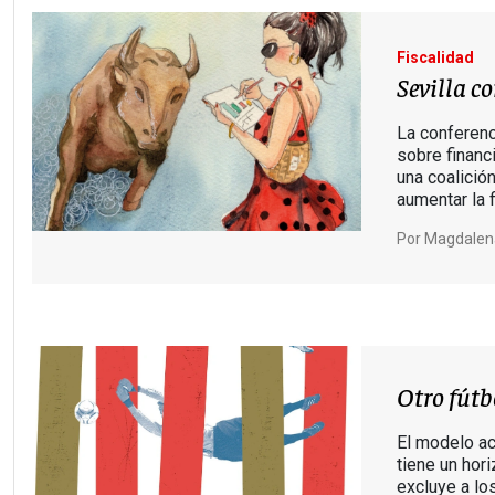
Fiscalidad
Sevilla c
La conferenc
sobre financ
una coalición
aumentar la f
Por
Magdalen
Otro fútb
El modelo ac
tiene un hor
excluye a lo