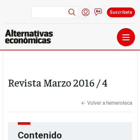
Menú de cuenta de us
Iniciar sesión
Contacto
Suscríbete
Pasar al contenido principal
Revista
Marzo 2016
/ 4
←
Volver a hemeroteca
Contenido