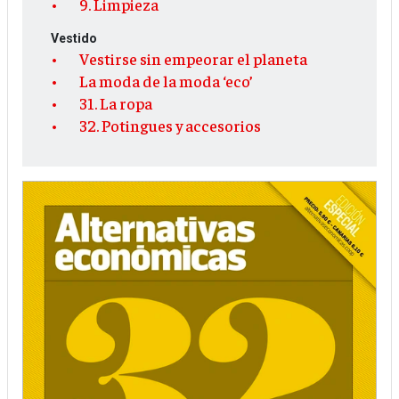
9. Limpieza
Vestido
Vestirse sin empeorar el planeta
La moda de la moda ‘eco’
31. La ropa
32. Potingues y accesorios